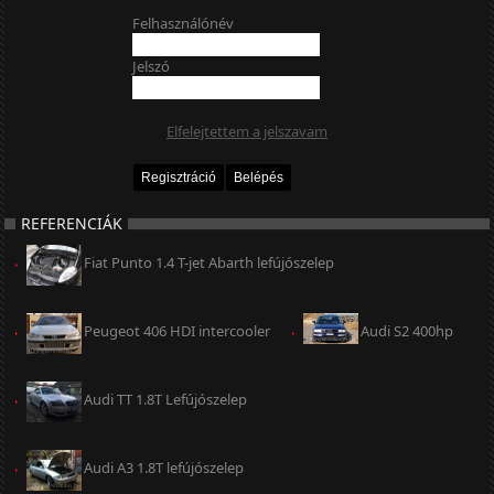
Felhasználónév
Jelszó
Elfelejtettem a jelszavam
REFERENCIÁK
Fiat Punto 1.4 T-jet Abarth lefújószelep
Peugeot 406 HDI intercooler
Audi S2 400hp
Audi TT 1.8T Lefújószelep
Audi A3 1.8T lefújószelep