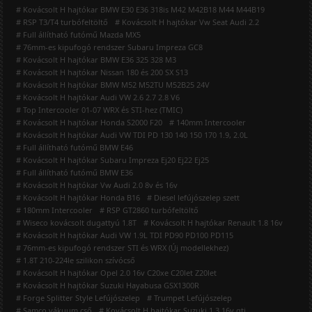
# Kovácsolt H hajtókar BMW E30 E36 318is M42 M42B18 M44 M44B19
# RSP T3/T4 turbófeltöltő
# Kovácsolt H hajtókar Vw Seat Audi 2.2
# Full állítható futómű Mazda MX5
# 76mm-es kipufogó rendszer Subaru Impreza GC8
# Kovácsolt H hajtókar BMW E36 325 328 M3
# Kovácsolt H hajtókar Nissan 180 és 200 SX S13
# Kovácsolt H hajtókar BMW M52 M52TU M52B25 24V
# Kovácsolt H hajtókar Audi VW 2.6 2.7 2.8 V6
# Top Intercooler 01-07 WRX és STI-hez (TMIC)
# Kovácsolt H hajtókar Honda S2000 F20
# 140mm Intercooler
# Kovácsolt H hajtókar Audi VW TDI PD 130 140 150 170 1.9, 2.0L
# Full állítható futómű BMW E46
# Kovácsolt H hajtókar Subaru Impreza Ej20 Ej22 Ej25
# Full állítható futómű BMW E36
# Kovácsolt H hajtókar Vw Audi 2.0 8v és 16v
# Kovácsolt H hajtókar Honda B16
# Diesel lefújószelep szett
# 180mm Intercooler
# RSP GT2860 turbófeltöltő
# Wiseco kovácsolt dugattyú 1.8T
# Kovácsolt H hajtókar Renault 1.8 16v
# Kovácsolt H hajtókar Audi VW 1.9L TDI PD90 PD100 PD115
# 76mm-es kipufogó rendszer STI és WRX (Új modellekhez)
# 1.8T 210-224le szilikon szívócső
# Kovácsolt H hajtókar Opel 2.0 16v C20xe C20let Z20let
# Kovácsolt H hajtókar Suzuki Hayabusa GSX1300R
# Forge Splitter Style Lefújószelep
# Trumpet Lefújószelep
# Samco vákuum cső
# Kovácsolt H hajtókar Suzuki 1.3 16v gti