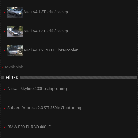
Audi A4 1.8T lefújószelep
Audi A4 1.8T lefújószelep
Audi A4 1.9 PD TDI intercooler
»
Továbbiak
HÍREK
Nissan Skyline 400hp chiptuning
Subaru Impreza 2.0 STI 350le Chiptuning
BMW E30 TURBO 400LE