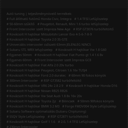
Autó tuning | teljesítménynövelő termékek:
# Full állítható futómű Honda Civic, Integra
# 1.4 TFSI Lefújószelep
# 50-60mm szűkítő
# Peugetot, Renault, Mini 1.6 turbo lefújószelep
# Front Intercooler szett Impreza New Age
# RSP GT3076 turbófeltöltő
# Kovácsolt H hajtókar Mitsubitshi Lancer Evo 4-5-6-7-8-9
# Kovácsolt H hajtókar Toyota 2.0 3S-GTE
# Univerzális intercooler csőszett 63mm JELENLEG NINCS
# Subaru STI, WRX lefujószelep
# Kovácsolt H hajtókar Vw 1.8 G60
# Egyenes 50mm
# Kovácsolt H hajtókar Fiat Punto gt 1.4 1.6 8v
# Egyenes 60mm
# Front Intercooler szett Impreza GC8
# Kovácsolt H hajtókar Fiat Alfa 2.0 20v turbo
# Kovácsolt H hajtókar Peugeot, Citroen 1.6 16v TU5J4
# Kovácsolt H hajtókar Ford 2.0 duratec
# 60mm 90 fokos könyök
# 300mm Intercooler
# RSP GT3582 turbófeltöltő
# Kovácsolt H hajtókar VR6 24v 2.8 2.9
# Kovácsolt H hajtókar Honda D16
# Kovácsolt H hajtókar Nissan RB25 RB26
# Kovácsolt H hajtókar Vw Seat Audi 1.8 8v 16v 20v
# Kovácsolt H hajtókar Toyota 2jz
# Bilincsek
# 50mm 90fokos könyök
# Kovácsolt H hajtókar BMW 3.2 M3
# Forge FMDV004 Style Lefújószelep
# Subaru Software optimalizálás (Subaru Chiptuning)
# SSQV Style Lefújószelep
# RSP GT2871 turbófeltöltő
# Kovácsolt H hajtókar Golf 1 1.6
# 2.0, 1.4 TFSI Lefújószelep
# 230mm Intercooler