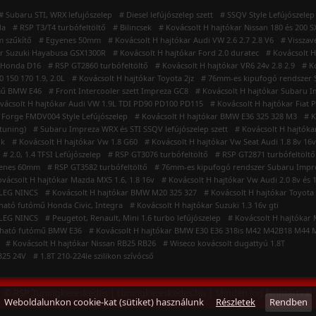
# Subaru STI, WRX lefujószelep
# Diesel lefújószelep szett
# SSQV Style Lefújószelep
da
# RSP T3/T4 turbófeltöltő
# Bilincsek
# Kovácsolt H hajtókar Nissan 180 és 200 S
 szűkítő
# Egyenes 50mm
# Kovácsolt H hajtókar Audi VW 2.6 2.7 2.8 V6
# Visszav
ar Suzuki Hayabusa GSX1300R
# Kovácsolt H hajtókar Ford 2.0 duratec
# Kovácsolt H
r Honda D16
# RSP GT2860 turbófeltöltő
# Kovácsolt H hajtókar VR6 24v 2.8 2.9
# K
 150 170 1.9, 2.0L
# Kovácsolt H hajtókar Toyota 2jz
# 76mm-es kipufogó rendszer S
ómű BMW E46
# Front Intercooler szett Impreza GC8
# Kovácsolt H hajtókar Subaru Im
vácsolt H hajtókar Audi VW 1.9L TDI PD90 PD100 PD115
# Kovácsolt H hajtókar Fiat P
 Forge FMDV004 Style Lefújószelep
# Kovácsolt H hajtókar BMW E36 325 328 M3
# K
tuning)
# Subaru Impreza WRX és STI SSQV lefújószelep szett
# Kovácsolt H hajtóka
ök
# Kovácsolt H hajtókar Vw 1.8 G60
# Kovácsolt H hajtókar Vw Seat Audi 1.8 8v 16v
# 2.0, 1.4 TFSI Lefújószelep
# RSP GT3076 turbófeltöltő
# RSP GT2871 turbófeltöltő
yenes 60mm
# RSP GT3582 turbófeltöltő
# 76mm-es kipufogó rendszer Subaru Impr
ovácsolt H hajtókar Mazda MX5 1.6, 1.8 16v
# Kovácsolt H hajtókar Vw Audi 2.0 8v és 
NLEG NINCS
# Kovácsolt H hajtókar BMW M20 325 327
# Kovácsolt H hajtókar Toyota
ítható futómű Honda Civic, Integra
# Kovácsolt H hajtókar Suzuki 1.3 16v gti
NLEG NINCS
# Peugetot, Renault, Mini 1.6 turbo lefújószelep
# Kovácsolt H hajtókar 
lítható futómű BMW E36
# Kovácsolt H hajtókar BMW E30 E36 318is M42 M42B18 M44
# Kovácsolt H hajtókar Nissan RB25 RB26
# Wiseco kovácsolt dugattyú 1.8T
B25 24V
# 1.8T 210-224le szilikon szívócső
© RSP Tuningkereskedés | tuningkereskedes.hu | Minden jog fenntartva!
Weboldalunkon cookie-kat (sütiket) használunk
Részletek
Rendben