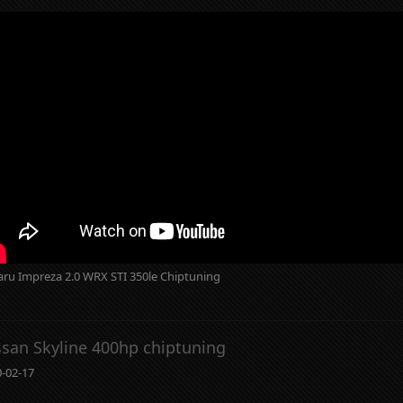
ru Impreza 2.0 WRX STI 350le Chiptuning
ssan Skyline 400hp chiptuning
-02-17