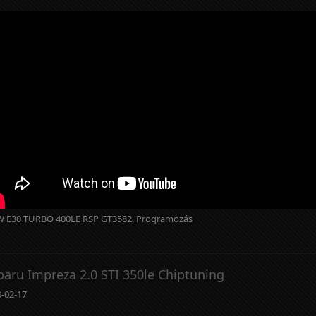
 E30 TURBO 400LE RSP GT3582, Programozás
baru Impreza 2.0 STI 350le Chiptuning
-02-17