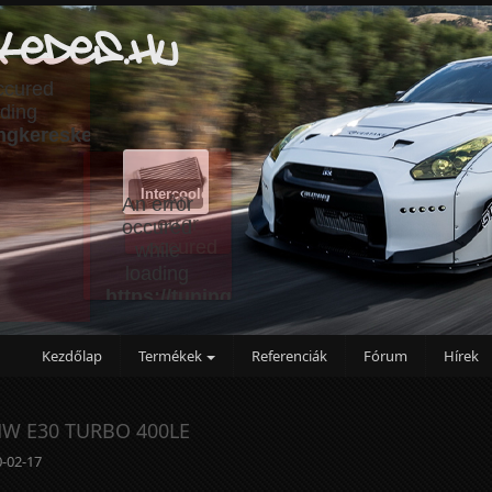
Kezdőlap
Termékek
Referenciák
Fórum
Hírek
W E30 TURBO 400LE
-02-17