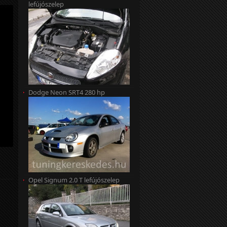
lefújószelep
Dodge Neon SRT4 280 hp
Opel Signum 2.0 T lefújószelep