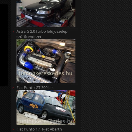
Astra G 2.0 turbo lefújószelep,
szűrőrendszer
Fiat Punto GT 300 Le
Fiat Punto 1.4 T-jet Abarth