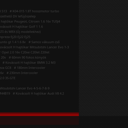
X S13
# K04-015 1.8T hosszmotor turbo
ezethető DV lefújószelep
 hajtókar Peugeot, Citroen 1.6 16v TU5J4
ovácsolt H hajtókar Golf 1 1.6
TI és WRX (Új modellekhez)
preza Ej20 Ej22 Ej25
unto gt 1.4 1.6 8v
# Samco vákuum cső
ovácsolt H hajtókar Mitsubitshi Lancer Evo 1-3
r Opel 2.0 16v C20xe C20let Z20let
 20v
# 60mm 90 fokos könyök
# Kovácsolt H hajtókar BMW 3.2 M3
eza GC8
# 180mm Intercooler
16v
# 230mm Intercooler
 2.0 3S-GTE
Mitsubitshi Lancer Evo 4-5-6-7-8-9
 M44B19
# Kovácsolt H hajtókar Audi V8 4.2