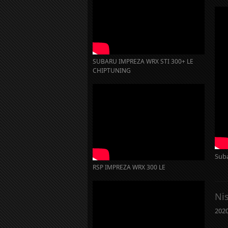
SUBARU IMPREZA WRX STI 300+ LE
CHIPTUNING
Suba
RSP IMPREZA WRX 300 LE
Ni
2020