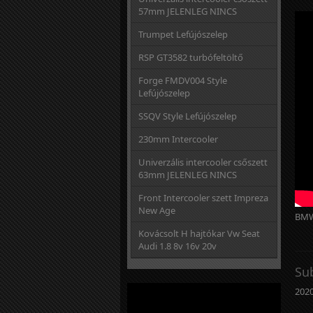
57mm JELENLEG NINCS
Trumpet Lefújószelep
RSP GT3582 turbófeltöltő
Forge FMDV004 Style
Lefújószelep
SSQV Style Lefújószelep
230mm Intercooler
Univerzális intercooler csőszett
63mm JELENLEG NINCS
Front Intercooler szett Impreza
New Age
BMW
Kovácsolt H hajtókar Vw Seat
Audi 1.8 8v 16v 20v
Su
2020