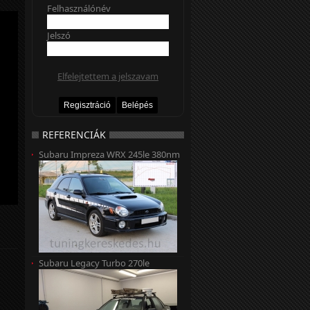
Felhasználónév
Jelszó
Elfelejtettem a jelszavam
REFERENCIÁK
Subaru Impreza WRX 245le 380nm
Subaru Legacy Turbo 270le