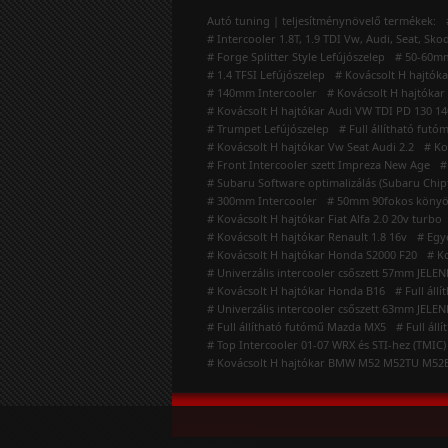
Autó tuning | teljesítménynövelő termékek:
# Intercooler 1.8T, 1.9 TDI Vw, Audi, Seat, Sko
# Forge Splitter Style Lefújószelep
# 50-60mm
# 1.4 TFSI Lefújószelep
# Kovácsolt H hajtók
# 140mm Intercooler
# Kovácsolt H hajtóka
# Kovácsolt H hajtókar Audi VW TDI PD 130 140
# Trumpet Lefújószelep
# Full állítható fut
# Kovácsolt H hajtókar Vw Seat Audi 2.2
# Ko
# Front Intercooler szett Impreza New Age
#
# Subaru Software optimalizálás (Subaru Chip
# 300mm Intercooler
# 50mm 90fokos köny
# Kovácsolt H hajtókar Fiat Alfa 2.0 20v turbo
# Kovácsolt H hajtókar Renault 1.8 16v
# Eg
# Kovácsolt H hajtókar Honda S2000 F20
# K
# Univerzális intercooler csőszett 57mm JELE
# Kovácsolt H hajtókar Honda B16
# Full áll
# Univerzális intercooler csőszett 63mm JELE
# Full állítható futómű Mazda MX5
# Full ál
# Top Intercooler 01-07 WRX és STI-hez (TMIC)
# Kovácsolt H hajtókar BMW M52 M52TU M52